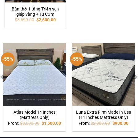
Bàn thờ 1 tầng Triện sen
giáp vàng + Tủ Cơm
$
3,699.00
$
2,600.00
-55%
-55%
Atlas Model 14 Inches
Luna Extra Firm Made In Usa
(Mattress Only)
(11 Inches Mattress Only)
From:
$
3,000.00
$
1,500.00
From:
$
2,000.00
$
900.00