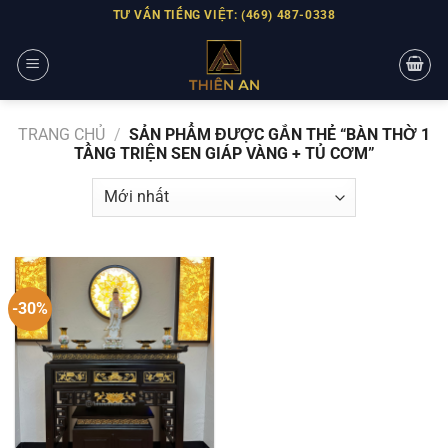
Skip
TƯ VẤN TIẾNG VIỆT: (469) 487-0338
to
content
TRANG CHỦ
/
SẢN PHẨM ĐƯỢC GẮN THẺ “BÀN THỜ 1
TẦNG TRIỆN SEN GIÁP VÀNG + TỦ CƠM”
-30%