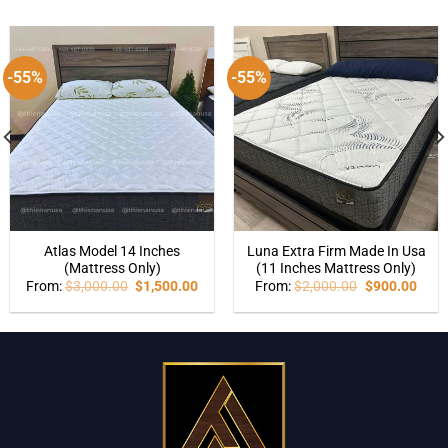
-55%
-55%
Atlas Model 14 Inches
Luna Extra Firm Made In Usa
(Mattress Only)
(11 Inches Mattress Only)
From:
$
3,000.00
$
1,500.00
From:
$
2,000.00
$
900.00