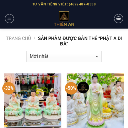
Skip
TƯ VẤN TIẾNG VIỆT: (469) 487-0338
to
content
TRANG CHỦ
/
SẢN PHẨM ĐƯỢC GẮN THẺ “PHẬT A DI
ĐÀ”
-32%
-50%