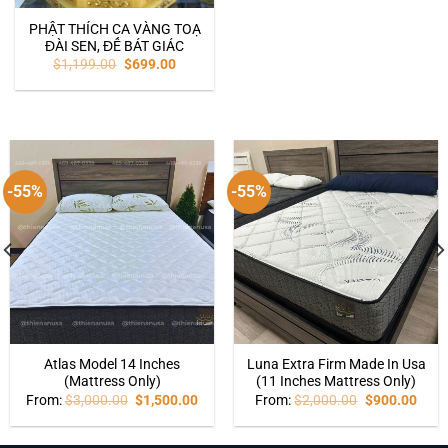
PHẬT THÍCH CA VÀNG TOẠ
ĐÀI SEN, ĐẾ BÁT GIÁC
$
1,199.00
$
699.00
-55%
-55%
Atlas Model 14 Inches
Luna Extra Firm Made In Usa
(Mattress Only)
(11 Inches Mattress Only)
From:
$
3,000.00
$
1,500.00
From:
$
2,000.00
$
900.00