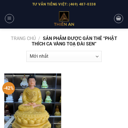
Skip
TƯ VẤN TIẾNG VIỆT: (469) 487-0338
to
content
TRANG CHỦ
/
SẢN PHẨM ĐƯỢC GẮN THẺ “PHẬT
THÍCH CA VÀNG TOẠ ĐÀI SEN”
-42%