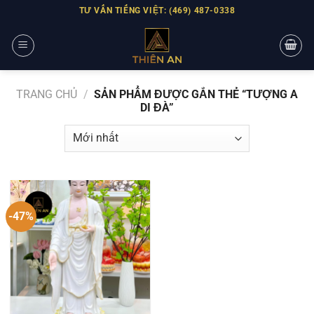
Skip
TƯ VẤN TIẾNG VIỆT: (469) 487-0338
to
content
TRANG CHỦ
/
SẢN PHẨM ĐƯỢC GẮN THẺ “TƯỢNG A
DI ĐÀ”
-47%