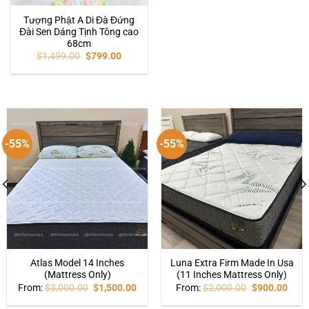
Tượng Phật A Di Đà Đứng
Đài Sen Dáng Tịnh Tông cao
68cm
$
1,499.00
$
799.00
-55%
-55%
Atlas Model 14 Inches
Luna Extra Firm Made In Usa
(Mattress Only)
(11 Inches Mattress Only)
From:
$
3,000.00
$
1,500.00
From:
$
2,000.00
$
900.00