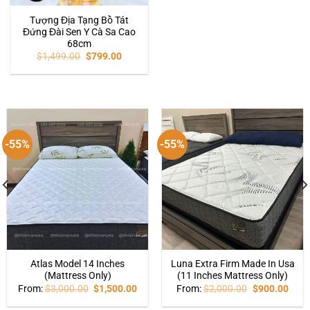
Tượng Địa Tạng Bồ Tát
Đứng Đài Sen Y Cà Sa Cao
68cm
$
1,499.00
$
799.00
-55%
-55%
Atlas Model 14 Inches
Luna Extra Firm Made In Usa
(Mattress Only)
(11 Inches Mattress Only)
From:
$
3,000.00
$
1,500.00
From:
$
2,000.00
$
900.00