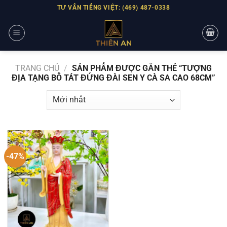
Skip
TƯ VẤN TIẾNG VIỆT: (469) 487-0338
to
content
TRANG CHỦ
/
SẢN PHẨM ĐƯỢC GẮN THẺ “TƯỢNG
ĐỊA TẠNG BỒ TÁT ĐỨNG ĐÀI SEN Y CÀ SA CAO 68CM”
-47%