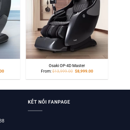
Osaki OP-4D Master
00
From:
$
13,999.00
$
8,999.00
KẾT NỐI FANPAGE
338