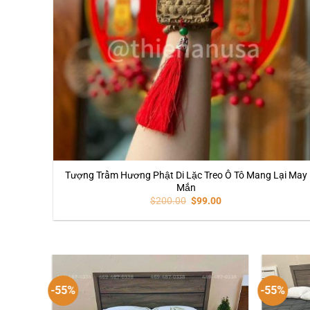
Tượng Trầm Hương Phật Di Lặc Treo Ô Tô Mang Lại May
Mắn
$
200.00
$
99.00
-55%
-55%