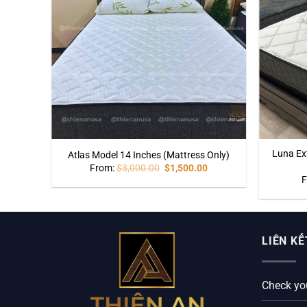
Luna Ex
Atlas Model 14 Inches (Mattress Only)
0
From:
$
3,000.00
$
1,500.00
F
LIÊN KẾ
Check yo