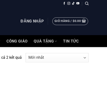
ĐĂNG NHẬP
GIỎ HÀNG /
$
0.00
CÔNG GIÁO
QUÀ TẶNG
TIN TỨC
t cả 2 kết quả