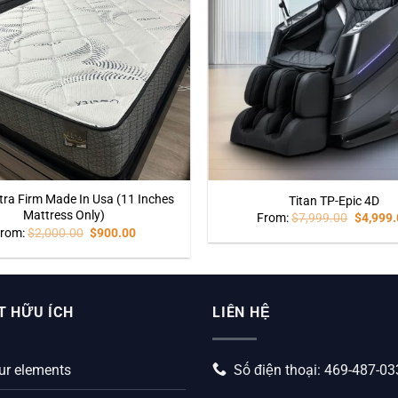
tra Firm Made In Usa (11 Inches
Titan TP-Epic 4D
Mattress Only)
From:
$
7,999.00
$
4,999.
rom:
$
2,000.00
$
900.00
T HỮU ÍCH
LIÊN HỆ
ur elements
Số điện thoại: 469-487-0