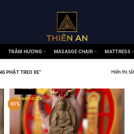
TRẦM HƯƠNG
MASASGE CHAIR
MATTRESS
Hiển thị tấ
G PHẬT TREO XE”
-51%