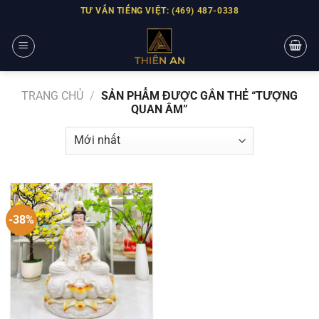
Skip
TƯ VẤN TIẾNG VIỆT: (469) 487-0338
to
content
TRANG CHỦ
/
SẢN PHẨM ĐƯỢC GẮN THẺ “TƯỢNG
QUAN ÂM”
-38%