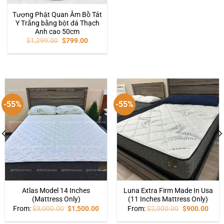
Tượng Phật Quan Âm Bồ Tát
Y Trắng bằng bột đá Thạch
Anh cao 50cm
$
1,299.00
$
799.00
-55%
-55%
Atlas Model 14 Inches
Luna Extra Firm Made In Usa
(Mattress Only)
(11 Inches Mattress Only)
From:
$
3,000.00
$
1,500.00
From:
$
2,000.00
$
900.00