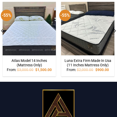
-55%
-55%
Atlas Model 14 Inches
Luna Extra Firm Made In Usa
(Mattress Only)
(11 Inches Mattress Only)
From:
$
3,000.00
$
1,500.00
From:
$
2,000.00
$
900.00