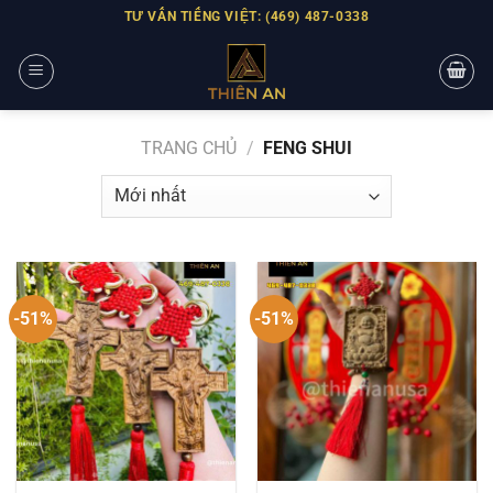
Skip
TƯ VẤN TIẾNG VIỆT: (469) 487-0338
to
content
TRANG CHỦ
/
FENG SHUI
-51%
-51%