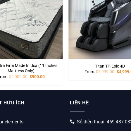
tra Firm Made In Usa (11 Inches
Titan TP-Epic 4D
Mattress Only)
From:
$
7,999.00
$
4,999.
rom:
$
2,000.00
$
900.00
T HỮU ÍCH
LIÊN HỆ
ur elements
Số điện thoại: 469-487-0