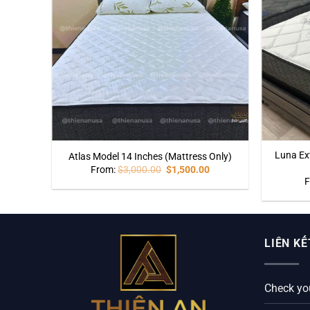
Luna Ex
Atlas Model 14 Inches (Mattress Only)
0
From:
$
3,000.00
$
1,500.00
F
LIÊN KẾ
Check yo