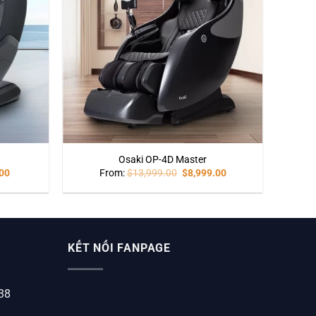
Osaki OP-4D Master
00
From:
$
13,999.00
$
8,999.00
KẾT NỐI FANPAGE
338