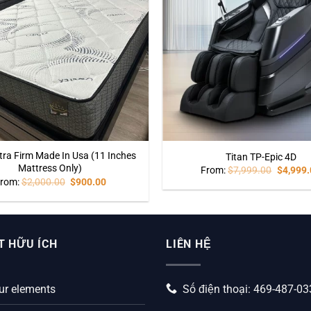
tra Firm Made In Usa (11 Inches
Titan TP-Epic 4D
Mattress Only)
From:
$
7,999.00
$
4,999.
rom:
$
2,000.00
$
900.00
T HỮU ÍCH
LIÊN HỆ
ur elements
Số điện thoại: 469-487-0