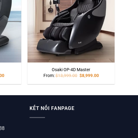
Osaki OP-4D Master
00
From:
$
13,999.00
$
8,999.00
KẾT NỐI FANPAGE
338