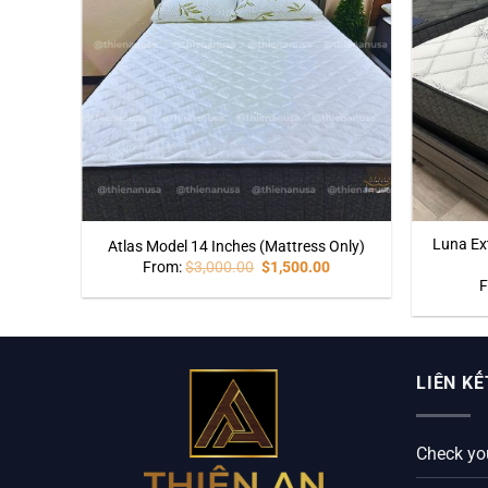
Luna Ex
Atlas Model 14 Inches (Mattress Only)
0
From:
$
3,000.00
$
1,500.00
F
LIÊN KẾ
Check yo