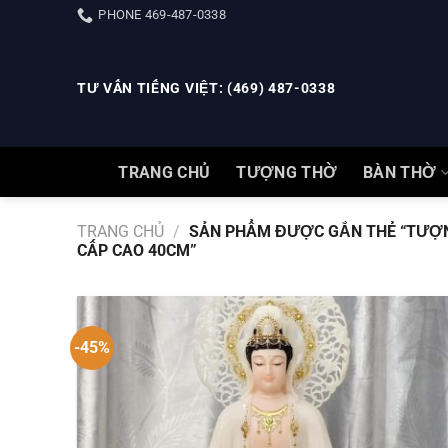
Skip
PHONE 469-487-0338
to
content
TƯ VẤN TIẾNG VIỆT: (469) 487-0338
TRANG CHỦ
TƯỢNG THỜ
BÀN THỜ
TRANG CHỦ
/
SẢN PHẨM ĐƯỢC GẮN THẺ “TƯỢNG
CẤP CAO 40CM”
-45%