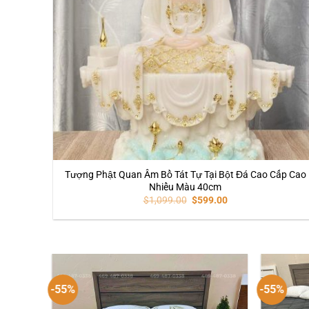
Tượng Phật Quan Âm Bồ Tát Tự Tại Bột Đá Cao Cấp Cao
Nhiều Màu 40cm
$
1,099.00
$
599.00
-55%
-55%