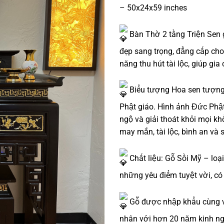
– 50x24x59 inches
Bàn Thờ 2 tầng Triện Sen 
đẹp sang trọng, đẳng cấp cho
năng thu hút tài lộc, giúp gi
Biểu tượng Hoa sen tượng t
Phật giáo. Hình ảnh Đức Phật
ngộ và giải thoát khỏi mọi 
may mắn, tài lộc, bình an và 
Chất liệu: Gỗ Sồi Mỹ – loạ
những yêu điểm tuyệt vời, có 
Gỗ được nhập khẩu cùng v
nhân với hơn 20 năm kinh ng