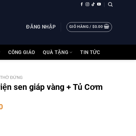
ĐĂNG NHẬP
GIỎ HÀNG /
$
0.00
CÔNG GIÁO
QUÀ TẶNG
TIN TỨC
 THỜ ĐỨNG
riện sen giáp vàng + Tủ Cơm
0