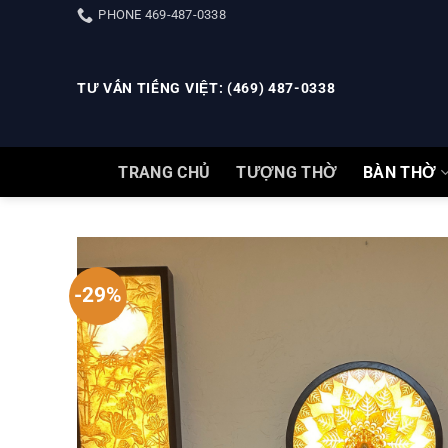
Skip
PHONE 469-487-0338
to
content
TƯ VẤN TIẾNG VIỆT: (469) 487-0338
TRANG CHỦ
TƯỢNG THỜ
BÀN THỜ
-29%