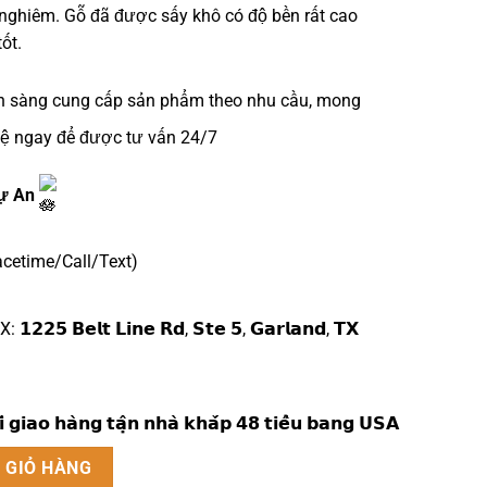
g nghiêm. Gỗ đã được sấy khô có độ bền rất cao
ốt.
n sàng cung cấp sản phẩm theo nhu cầu, mong
ệ ngay để được tư vấn 24/7
ự An
cetime/Call/Text)
 𝗕𝗲𝗹𝘁 𝗟𝗶𝗻𝗲 𝗥𝗱, 𝗦𝘁𝗲 𝟱, 𝗚𝗮𝗿𝗹𝗮𝗻𝗱, 𝗧𝗫
́ 𝗴𝗶𝗮𝗼 𝗵𝗮̀𝗻𝗴 𝘁𝗮̣̂𝗻 𝗻𝗵𝗮̀ 𝗸𝗵𝗮̆́𝗽 𝟰𝟴 𝘁𝗶𝗲̂̉𝘂 𝗯𝗮𝗻𝗴 𝗨𝗦𝗔
àng + Tủ Cơm số lượng
 GIỎ HÀNG