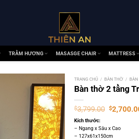
TRẦM HƯƠNG
MASASGE CHAIR
MATTRESS
TRANG CHỦ
/
BÀN THỜ
/
BÀN
Bàn thờ 2 tầng T
$
3,799.00
$
2,700.0
Kích thước:
– Ngang x Sâu x Cao
– 127x61x150cm