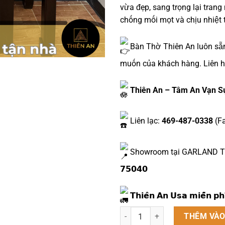
vừa đẹp, sang trọng lại tran
chống mối mọt và chịu nhiệt t
Bàn Thờ Thiên An luôn sẵ
muốn của khách hàng. Liên h
Thiên An – Tâm An Vạn S
Liên lạc:
469-487-0338
(Fa
Showroom tại GARLAND TX: 𝟭𝟮𝟮
𝟳𝟱𝟬𝟰𝟬
𝗧𝗵𝗶𝗲̂𝗻 𝗔𝗻 𝗨𝘀𝗮 𝗺𝗶𝗲̂̃𝗻 𝗽𝗵𝗶
Bàn thờ 2 tầng Triện sen giáp v
THÊM VÀO