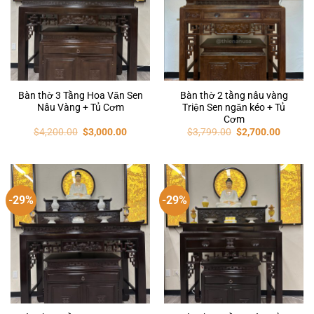
Bàn thờ 3 Tầng Hoa Văn Sen
Bàn thờ 2 tầng nâu vàng
Nâu Vàng + Tủ Cơm
Triện Sen ngăn kéo + Tủ
Cơm
$
4,200.00
$
3,000.00
$
3,799.00
$
2,700.00
-29%
-29%