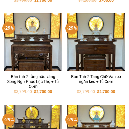
$
3,799.00
$
2,700.00
$
1,200.00
$
700.00
-29%
-29%
Bàn thờ 2 tầng nâu vàng
Bàn Thờ 2 Tầng Chữ Vạn có
Song Ngư Phúc Lộc Thọ + Tủ
ngăn kéo + Tủ Cơm
Cơm
$
3,799.00
$
2,700.00
$
3,799.00
$
2,700.00
-29%
-29%