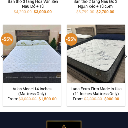
Bàn thờ 3 tầng Hoa Văn Sen
Bàn thờ 2 tầng Nâu Đỏ 3
Nâu Đỏ + Tủ
Ngăn Kéo + Tủ cơm
$
4,200.00
$
3,000.00
$
3,799.00
$
2,700.00
-55%
-55%
Atlas Model 14 Inches
Luna Extra Firm Made In Usa
(Mattress Only)
(11 Inches Mattress Only)
From:
$
3,000.00
$
1,500.00
From:
$
2,000.00
$
900.00