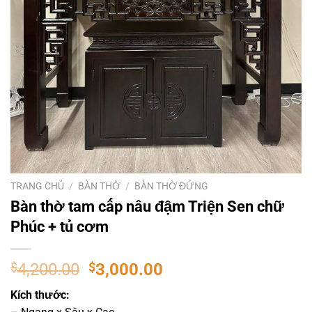
TRANG CHỦ
/
BÀN THỜ
/
BÀN THỜ ĐỨNG
Bàn thờ tam cấp nâu đậm Triện Sen chữ
Phúc + tủ cơm
$
4,200.00
$
3,000.00
Kích thước: