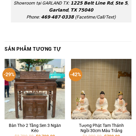
Showroom tại GARLAND TX: 𝟭𝟮𝟮𝟱 𝗕𝗲𝗹𝘁 𝗟𝗶𝗻𝗲 𝗥𝗱, 𝗦𝘁𝗲 𝟱,
𝗚𝗮𝗿𝗹𝗮𝗻𝗱, 𝗧𝗫 𝟳𝟱𝟬𝟰𝟬
Phone: 𝟰𝟲𝟵-𝟰𝟴𝟳-𝟬𝟯𝟯𝟴 (Facetime/Call/Text)
SẢN PHẨM TƯƠNG TỰ
-29%
-42%
Bàn Thờ 2 Tầng Sen 3 Ngăn
Tượng Phật Tam Thánh
Kéo
Ngồi 30cm Màu Trắng