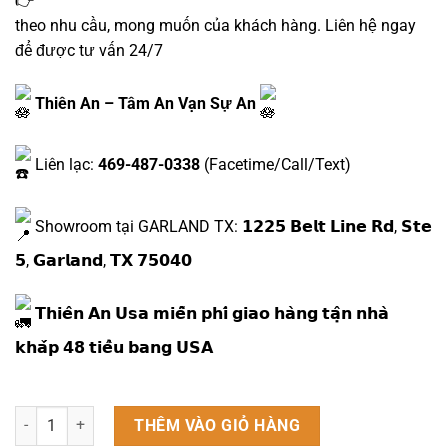
theo nhu cầu, mong muốn của khách hàng. Liên hệ ngay
để được tư vấn 24/7
Thiên An – Tâm An Vạn Sự An
Liên lạc:
469-487-0338
(Facetime/Call/Text)
Showroom tại GARLAND TX: 𝟭𝟮𝟮𝟱 𝗕𝗲𝗹𝘁 𝗟𝗶𝗻𝗲 𝗥𝗱, 𝗦𝘁𝗲
𝟱, 𝗚𝗮𝗿𝗹𝗮𝗻𝗱, 𝗧𝗫 𝟳𝟱𝟬𝟰𝟬
𝗧𝗵𝗶𝗲̂𝗻 𝗔𝗻 𝗨𝘀𝗮 𝗺𝗶𝗲̂̃𝗻 𝗽𝗵𝗶́ 𝗴𝗶𝗮𝗼 𝗵𝗮̀𝗻𝗴 𝘁𝗮̣̂𝗻 𝗻𝗵𝗮̀
𝗸𝗵𝗮̆́𝗽 𝟰𝟴 𝘁𝗶𝗲̂̉𝘂 𝗯𝗮𝗻𝗴 𝗨𝗦𝗔
Bàn thờ tam cấp nâu đậm Triện Sen chữ Phúc + tủ cơm số lượng
THÊM VÀO GIỎ HÀNG