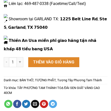
Liên lạc: 469-487-0338 (Facetime/Call/Text)
Showroom tại GARLAND TX: 𝟭𝟮𝟮𝟱 𝗕𝗲𝗹𝘁 𝗟𝗶𝗻𝗲 𝗥𝗱, 𝗦𝘁𝗲
𝟱, 𝗚𝗮𝗿𝗹𝗮𝗻𝗱, 𝗧𝗫 𝟳𝟱𝟬𝟰𝟬
𝗧𝗵𝗶𝗲̂𝗻 𝗔𝗻 𝗨𝘀𝗮 𝗺𝗶𝗲̂̃𝗻 𝗽𝗵𝗶́ 𝗴𝗶𝗮𝗼 𝗵𝗮̀𝗻𝗴 𝘁𝗮̣̂𝗻 𝗻𝗵𝗮̀
𝗸𝗵𝗮̆́𝗽 𝟰𝟴 𝘁𝗶𝗲̂̉𝘂 𝗯𝗮𝗻𝗴 𝗨𝗦𝗔
TÂY PHƯƠNG TAM THÁNH TOẠ ĐÀI SEN GIÁT VÀNG CAO 40CM số 
THÊM VÀO GIỎ HÀNG
Danh mục:
BÀN THỜ
,
TƯỢNG PHẬT
,
Tượng Tây Phương Tam Thánh
Từ khóa:
TÂY PHƯƠNG TAM THÁNH TOẠ ĐÀI SEN GIÁT VÀNG CAO
40CM