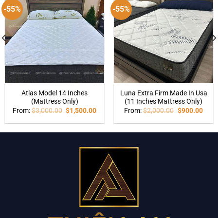
-55%
-55%
Atlas Model 14 Inches
Luna Extra Firm Made In Usa
(Mattress Only)
(11 Inches Mattress Only)
From:
$
3,000.00
$
1,500.00
From:
$
2,000.00
$
900.00