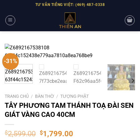
Skip
TƯ VẤN TIẾNG VIỆT: (469) 487-0338
to
content
-31%
TRANG CHỦ
/
BÀN THỜ
/
TƯỢNG PHẬT
TÂY PHƯƠNG TAM THÁNH TOẠ ĐÀI SEN
GIÁT VÀNG CAO 40CM
$
2,599.00
$
1,799.00