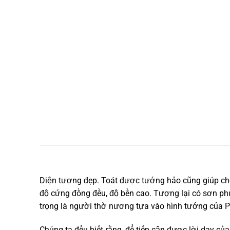
Diện tượng đẹp. Toát được tướng hảo cũng giúp cho 
độ cứng đồng đều, độ bền cao. Tượng lại có sơn phủ
trọng là người thờ nương tựa vào hình tướng của P
Chúng ta đều biết rằng, để tiếp cận được lời dạy c