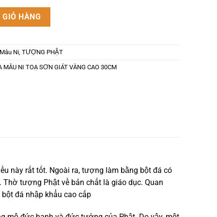
I TOẠ SƠN GIÁT VÀNG CAO 30CM số lượng
 GIỎ HÀNG
 Mâu Ni
,
TƯỢNG PHẬT
 MÂU NI TOẠ SƠN GIÁT VÀNG CAO 30CM
u này rất tốt. Ngoài ra, tượng làm bằng bột đá có
. Thờ tượng Phật về bản chất là giáo dục. Quan
 bột đá nhập khẩu cao cấp
ưỡng mộ đức hạnh và đức tướng của Phật. Do vậy, một