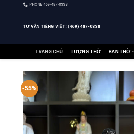
Skip
PHONE 469-487-0338
to
content
TƯ VẤN TIẾNG VIỆT: (469) 487-0338
TRANG CHỦ
TƯỢNG THỜ
BÀN THỜ
-55%