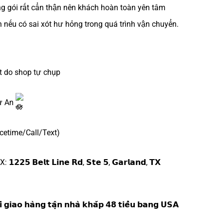
 gói rất cẩn thận nên khách hoàn toàn yên tâm
n nếu có sai xót hư hỏng trong quá trình vận chuyển.
t do shop tự chụp
ự An
cetime/Call/Text)
 𝗕𝗲𝗹𝘁 𝗟𝗶𝗻𝗲 𝗥𝗱, 𝗦𝘁𝗲 𝟱, 𝗚𝗮𝗿𝗹𝗮𝗻𝗱, 𝗧𝗫
́ 𝗴𝗶𝗮𝗼 𝗵𝗮̀𝗻𝗴 𝘁𝗮̣̂𝗻 𝗻𝗵𝗮̀ 𝗸𝗵𝗮̆́𝗽 𝟰𝟴 𝘁𝗶𝗲̂̉𝘂 𝗯𝗮𝗻𝗴 𝗨𝗦𝗔