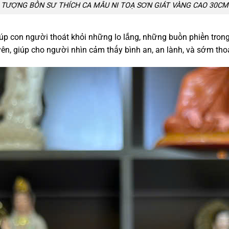
TƯỢNG BỔN SƯ THÍCH CA MÂU NI TOẠ SƠN GIÁT VÀNG CAO 30CM
 giúp con người thoát khỏi những lo lắng, những buồn phiền tro
 yên, giúp cho người nhìn cảm thấy bình an, an lành, và sớm tho