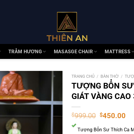
TRẦM HƯƠNG
MASASGE CHAIR
MATTRESS
TRANG CHỦ
/
BÀN THỜ
/
TƯỢ
TƯỢNG BỔN SƯ 
GIÁT VÀNG CAO
$
999.00
$
450.00
Tượng Bổn Sư Thích Ca Mâ