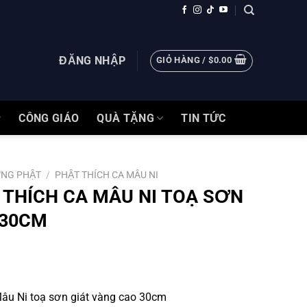
ĐĂNG NHẬP
GIỎ HÀNG /
$
0.00
CÔNG GIÁO
QUÀ TẶNG
TIN TỨC
NG PHẬT
/
PHẬT THÍCH CA MÂU NI
THÍCH CA MÂU NI TOẠ SƠN
 30CM
u Ni toạ sơn giát vàng cao 30cm