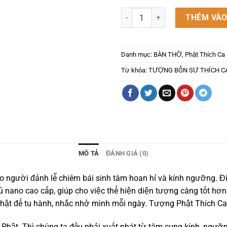
TƯỢNG BỔN SƯ THÍCH CA MÂU N
THÊM VÀO
Danh mục:
BÀN THỜ
,
Phật Thích Ca
Từ khóa:
TƯỢNG BỔN SƯ THÍCH CA
MÔ TẢ
ĐÁNH GIÁ (0)
người đảnh lễ chiêm bái sinh tâm hoan hỉ và kính ngưỡng. Điề
 nano cao cấp, giúp cho việc thể hiện diện tượng càng tốt hơn
hật để tu hành, nhắc nhở mình mỗi ngày. Tượng Phật Thích Ca
ủa Phật. Thì chúng ta đều phải xuất phát từ tâm cung kính, ng