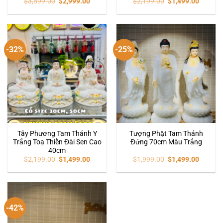
$
3,599.00
$
2,999.00
$
2,199.00
$
1,499.00
-32%
-25%
Tây Phương Tam Thánh Y
Tượng Phật Tam Thánh
Trắng Toạ Thiền Đài Sen Cao
Đứng 70cm Màu Trắng
40cm
$
2,199.00
$
1,499.00
$
1,999.00
$
1,499.00
-42%