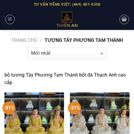
Skip
TƯ VẤN TIẾNG VIỆT: (469) 487-0338
to
content
TRANG CHỦ
/
TƯỢNG TÂY PHƯƠNG TAM THÁNH
bộ tượng Tây Phương Tam Thánh bột đá Thạch Anh cao
cấp
-31%
-31%