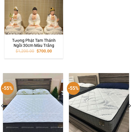
Tượng Phật Tam Thánh
Ngồi 30cm Màu Trắng
$
1,200.00
$
700.00
-55%
-55%