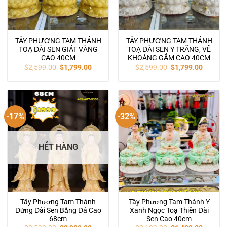
TÂY PHƯƠNG TAM THÁNH
TÂY PHƯƠNG TAM THÁNH
TOẠ ĐÀI SEN GIÁT VÀNG
TOẠ ĐÀI SEN Y TRẮNG, VẼ
CAO 40CM
KHOÁNG GẤM CAO 40CM
$
2,599.00
$
1,799.00
$
2,599.00
$
1,799.00
-17%
-32%
HẾT HÀNG
Tây Phương Tam Thánh
Tây Phương Tam Thánh Y
Đứng Đài Sen Bằng Đá Cao
Xanh Ngọc Toạ Thiền Đài
68cm
Sen Cao 40cm