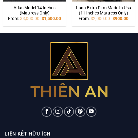
Atlas Model 14 Inches
Luna Extra Firm Made In Usa
(Mattress Only)
(11 Inches Mattress Only)
From:
$
3,000.00
$
1,500.00
From:
$
2,000.00
$
900.00
LIÊN KẾT HỮU ÍCH