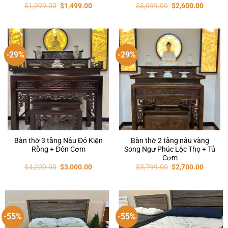
$
1,999.00
$
1,499.00
$
3,699.00
$
2,600.00
-29%
-29%
Bàn thờ 3 tầng Nâu Đỏ Kiện
Bàn thờ 2 tầng nâu vàng
Rồng + Đôn Cơm
Song Ngư Phúc Lộc Thọ + Tủ
Cơm
$
4,200.00
$
3,000.00
$
3,799.00
$
2,700.00
-55%
-55%