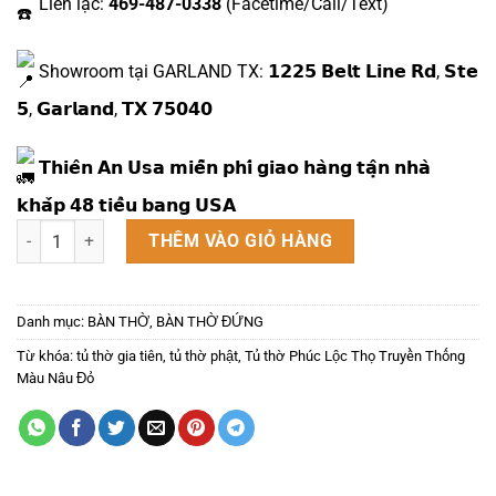
Liên lạc:
469-487-0338
(Facetime/Call/Text)
Showroom tại GARLAND TX: 𝟭𝟮𝟮𝟱 𝗕𝗲𝗹𝘁 𝗟𝗶𝗻𝗲 𝗥𝗱, 𝗦𝘁𝗲
𝟱, 𝗚𝗮𝗿𝗹𝗮𝗻𝗱, 𝗧𝗫 𝟳𝟱𝟬𝟰𝟬
𝗧𝗵𝗶𝗲̂𝗻 𝗔𝗻 𝗨𝘀𝗮 𝗺𝗶𝗲̂̃𝗻 𝗽𝗵𝗶́ 𝗴𝗶𝗮𝗼 𝗵𝗮̀𝗻𝗴 𝘁𝗮̣̂𝗻 𝗻𝗵𝗮̀
𝗸𝗵𝗮̆́𝗽 𝟰𝟴 𝘁𝗶𝗲̂̉𝘂 𝗯𝗮𝗻𝗴 𝗨𝗦𝗔
Tủ thờ Phúc Lộc Thọ Truyền Thống Màu Nâu Đỏ số lượng
THÊM VÀO GIỎ HÀNG
Danh mục:
BÀN THỜ
,
BÀN THỜ ĐỨNG
Từ khóa:
tủ thờ gia tiên
,
tủ thờ phật
,
Tủ thờ Phúc Lộc Thọ Truyền Thống
Màu Nâu Đỏ