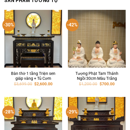
SẢN PHẨM TƯƠNG TỰ
-30%
-42%
Bàn thờ 1 tầng Triện sen
Tượng Phật Tam Thánh
giáp vàng + Tủ Cơm
Ngồi 30cm Màu Trắng
$
3,699.00
$
2,600.00
$
1,200.00
$
700.00
-28%
-29%