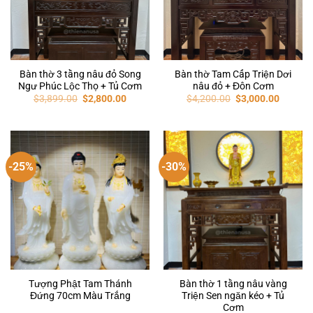
Bàn thờ 3 tầng nâu đỏ Song
Bàn thờ Tam Cấp Triện Dơi
Ngư Phúc Lộc Thọ + Tủ Cơm
nâu đỏ + Đôn Cơm
$
3,899.00
$
2,800.00
$
4,200.00
$
3,000.00
-25%
-30%
Tượng Phật Tam Thánh
Bàn thờ 1 tầng nâu vàng
Đứng 70cm Màu Trắng
Triện Sen ngăn kéo + Tủ
Cơm