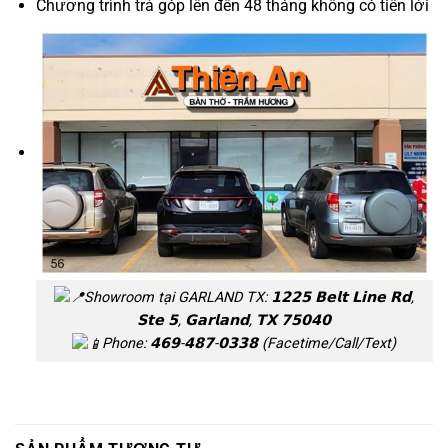
Chương trình trả góp lên đến 48 tháng không có tiền lời
Showroom tại GARLAND TX: 𝟭𝟮𝟮𝟱 𝗕𝗲𝗹𝘁 𝗟𝗶𝗻𝗲 𝗥𝗱,
𝗦𝘁𝗲 𝟱, 𝗚𝗮𝗿𝗹𝗮𝗻𝗱, 𝗧𝗫 𝟳𝟱𝟬𝟰𝟬
Phone: 𝟰𝟲𝟵-𝟰𝟴𝟳-𝟬𝟯𝟯𝟴 (Facetime/Call/Text)